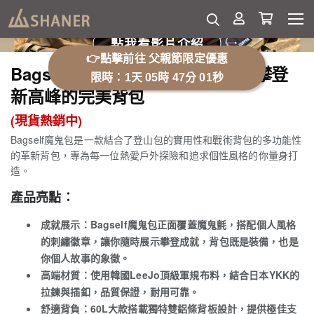
點我看影片介紹
👉點擊前往 父親節限定優惠
Bagself魔鬼包：展示你的成就，攀登
限時：1天 05時 46分 51秒
新高峰的完美背包
(現貨熱銷中)
Bagself魔鬼包是一款結合了登山包的實用性和戰術背包的多功能性
的革新背包，專為每一位熱愛戶外探險和追求個性風格的你量身打
造。
產品亮點：
成就展示
：Bagself魔鬼包正面覆蓋魔鬼氈，搭配個人風格
的刺繡徽章，讓你隨時展示攀登成就，背包既是裝備，也是
你個人故事的象徵。
高端材質
：使用韓國LeeJo頂級軍規布料，結合日本YKK的
拉鍊與插釦，品質保證，耐用可靠。
舒適背負
：60L大款搭載獨特雙鋁條背板設計，提供極佳支