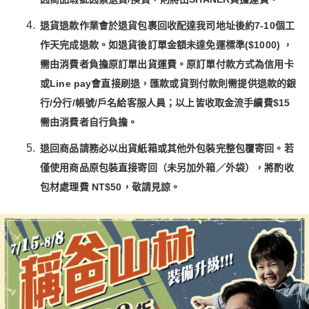
退貨退款作業會於退貨包裹回收配達我司地址後約7-10個工
作天完成退款。如退貨後訂單金額未達免運標準($1000) ，
需由消費者負擔原訂單出貨運費。原訂單付款方式為信用卡
或Line pay會直接刷退，匯款或貨到付款則需提供退款的銀
行/分行/帳號/戶名給客服人員；以上皆收取金流手續費$15
需由消費者自行負擔。
退回商品請務必以出貨紙箱或其他外包裝完整包覆寄回。若
僅使用商品原包裝直接寄回（未另加外箱／外袋），將酌收
包材處理費 NT$50，敬請見諒。