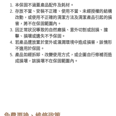
本保固不涵蓋產品配件及耗材。
存放不當、安裝不正確、使用不當、未經授權的結構
改動，或使用不正確的清潔方法及清潔產品引起的損
害，將不在保固範圍內。
因正常狀況導致的自然磨損、意外切割或刮損、撞
擊、損壞或遺失不予保固。
若產品遭放置於室外或濕潤環境中造成損害，該情形
不適用於保固。
產品如經拆卸、改變使用方式，或企圖自行修補而造
成損壞，該損壞不在保固範圍內。
任何人為疏失、天災或不可抗力事件導致的損害不納
入保固範疇。
保固僅限於原始購買者，並且保固權益不可轉讓。
在保固期間內若原產品無法提供更換，將以同等值商
品替換，需支付來回物流處理費；或替換為原訂單商
品售價扣除收回物流處理費用後的官網購物金進行消
費。
免費更換、維修政策