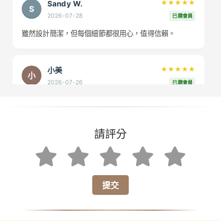
Sandy W.
★★★★★
S
2026-07-28
已購會員
雖然設計簡潔，但每個細節都很用心，值得信賴。
小美
★★★★★
小
2026-07-26
已購會員
跟朋友一起使用，完全沒有不適感，走很遠也不累。
請評分
張*先生
★★★★
★
張
2026-08-01
已購會員
有點小遺憾，容量稍嫌不足，但其他表現都很好！
提交
阿偉
★★★★★
阿
2026-07-29
已購會員