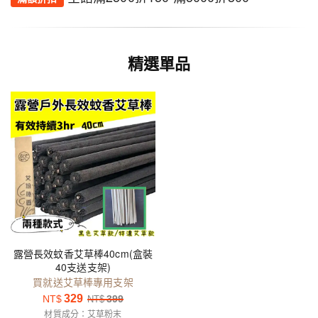
精選單品
露營長效蚊香艾草棒40cm(盒裝
40支送支架)
買就送艾草棒專用支架
329
NT$
399
NT$
材質成分：艾草粉末