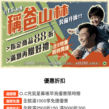
不錯的選擇，性價比高，使用後十分滿意。
莉莉
★★★★★
莉
2026-07-31
已購會員
這品牌真的不錯！每次登山必備，粉推這個！
小志
★★★★★
小
2026-07-24
已購會員
包包的細節設計很用心，功能性強，比我想像中好。
優惠折扣
飛飛
★★★★★
飛
O.C充氣星幕帳早鳥優惠限時贈
滿額贈
2026-08-01
已購會員
全館滿1000享免運優惠
滿額免運
使用過好幾次，穩定性好，安全感滿分！
全館滿2500折150 滿5000折300
滿額折扣