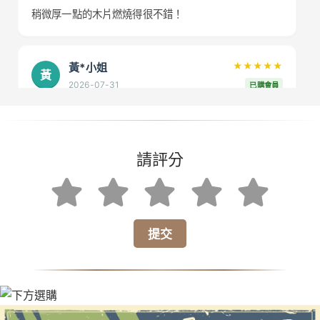
稍微厚一點的木片燃燒得很不錯！
黃*小姐
★★★★★
黃
2026-07-31
已購會員
外出露營時用，效果超好，大推！
請評分
王*先生
★★★★
★
王
2026-08-03
已購會員
出貨速度超快，配件也齊全！
提交
張*小姐
★★★★★
張
2026-07-30
已購會員
雖然小巧，但真的很好用，解決了我的痛點。