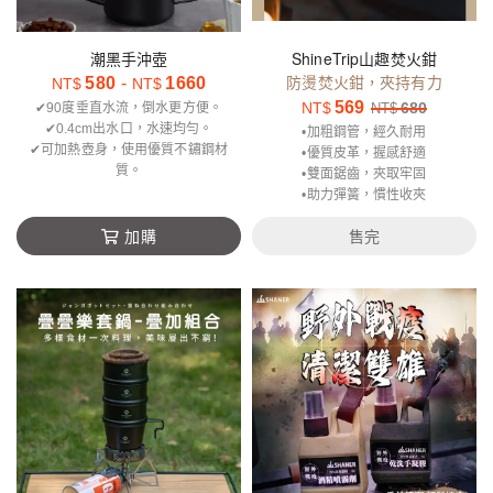
潮黑手沖壺
ShineTrip山趣焚火鉗
防燙焚火鉗，夾持有力
580
-
1660
NT$
NT$
569
NT$
680
✔90度垂直水流，倒水更方便。
NT$
✔0.4cm出水口，水速均勻。
•加粗鋼管，經久耐用
✔可加熱壺身，使用優質不鏽鋼材
•優質皮革，握感舒適
質。
•雙面鋸齒，夾取牢固
•助力彈簧，慣性收夾
加購
售完