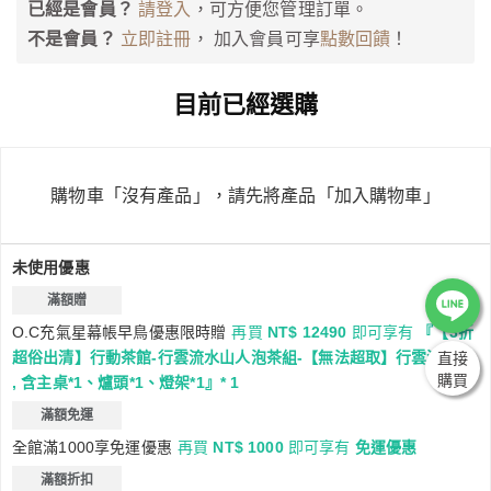
已經是會員？
請登入
，可方便您管理訂單。
點數回饋
不是會員？
立即註冊
， 加入會員可享
！
目前已經選購
購物車「沒有產品」，請先將產品「加入購物車」
未使用優惠
滿額贈
O.C充氣星幕帳早鳥優惠限時贈
再買
NT$ 12490
即可享有
『【3折
直接
超俗出清】行動茶館-行雲流水山人泡茶組-【無法超取】行雲流水桌
購買
, 含主桌*1、爐頭*1、燈架*1』* 1
滿額免運
全館滿1000享免運優惠
再買
NT$ 1000
即可享有
免運優惠
滿額折扣