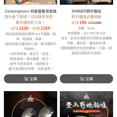
Campingmoon 柯曼疊疊樂套鍋
SHANER野外戰疫
開分身下廚吧！可同時享用蒸、
野外戰疫必備神器
煮料理的好工具！
199
NT$
299
NT$
2250
-
2350
NT$
NT$
容量：80ml
有效期限：2027年2月14日
•雪拉碗和蒸碗均選用304不銹鋼，耐
成分：乾洗手凝膠含天然草本金縷梅
用、耐腐蝕、無毒。
萃取、薰衣草、維他命B5等
•雪拉蒸碗可疊加到三個，靈活應對不
酒精噴霧劑含尤加利精油、乙醇。(詳
同食材。
細成分請見內文說明)
•可同時煮湯、蒸包子、蒸菜。
•附收納袋，適合露營、旅行。
•部件可拆卸清洗，保持衛生。
•蓋子為胡桃木材質，手感溫潤。
加購
加購