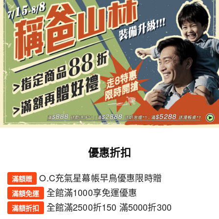
李*先生
★★★★★
李
2026-07-28
已購會員
焚火台的設計很有心，燒起來很有效率！
陳*林
★★★★
★
陳
2026-07-26
已購會員
使用感受不錯，初次使用就成功了！
優惠折扣
O.C充氣星幕帳早鳥優惠限時贈
滿額贈
全館滿1000享免運優惠
滿額免運
全館滿2500折150 滿5000折300
滿額折扣