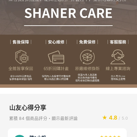
山友心得分享
★ 4.8
累積 84 個商品評分・顯示最新評論
/ 5.0