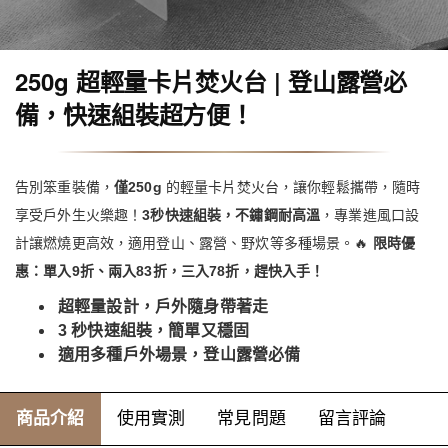
250g 超輕量卡片焚火台 | 登山露營必
備，快速組裝超方便！
告別笨重裝備，
僅250g
的輕量卡片焚火台，讓你輕鬆攜帶，隨時
享受戶外生火樂趣！
3秒快速組裝，不鏽鋼耐高溫
，專業進風口設
計讓燃燒更高效，適用登山、露營、野炊等多種場景。🔥
限時優
惠：單入9折、兩入83折，三入78折，趕快入手！
超輕量設計，戶外隨身帶著走
3 秒快速組裝，簡單又穩固
適用多種戶外場景，登山露營必備
商品介紹
使用實測
常見問題
留言評論