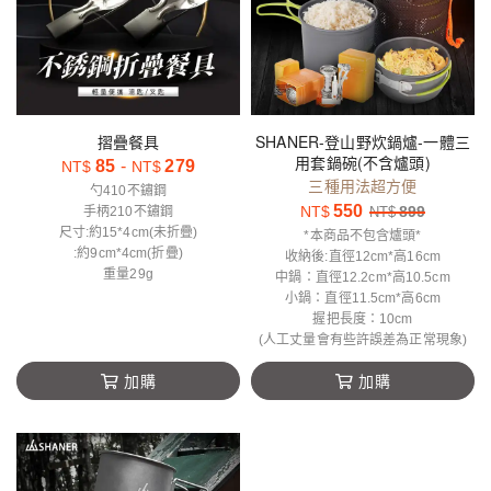
摺疊餐具
SHANER-登山野炊鍋爐-一體三
用套鍋碗(不含爐頭)
85
-
279
NT$
NT$
三種用法超方便
勺410不鏽鋼
550
NT$
899
手柄210不鏽鋼
NT$
尺寸:約15*4cm(未折疊)
*本商品不包含爐頭*
:約9cm*4cm(折疊)
收納後:直徑12cm*高16cm
重量29g
中鍋：直徑12.2cm*高10.5cm
小鍋：直徑11.5cm*高6cm
握把長度：10cm
(人工丈量會有些許誤差為正常現象)
加購
加購