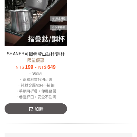
SHANER可摺疊登山鈦杯/鋼杯
限量優惠
199
-
649
NT$
NT$
‧350ML
‧兩種材質各別可選
‧純鈦金屬/304不鏽鋼
‧手柄可折疊，便攜易帶
‧卷邊杯口，安全不割嘴
加購