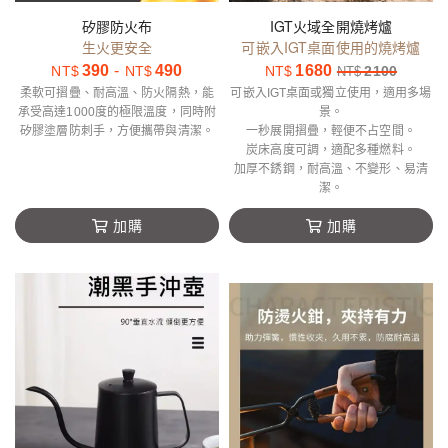
矽膠防火布
IGT火域全開燒烤爐
生火更安全
可嵌入IGT桌面使用的燒烤爐
390
-
490
1680
NT$
NT$
NT$
2100
NT$
柔軟可摺疊、耐高溫、防火隔熱，能
可嵌入IGT桌面或獨立使用，適用多場
承受高達1000度的極限溫度，同時附
景。
矽膠塗層防刺手，方便攜帶與清潔。
一秒展開摺疊，輕便不占空間。
炭床高度可調，適配多種燃料。
加厚不銹鋼，耐高溫、不變形、易清
潔。
加購
加購