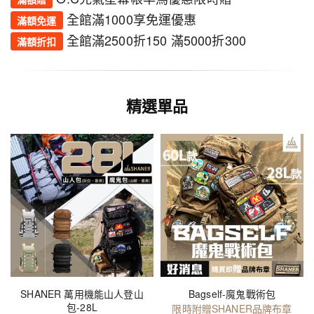
2026-07-31
已購會員
全館滿1000享免運優惠
滿額免運
包包容量剛好，放進去的東西不會太擠。
全館滿2500折150 滿5000折300
滿額折扣
陸*先生
★★★★★
陸
2026-07-26
已購會員
精選單品
出門爬山有了這背包，真心覺得這次選對了！
SHANER 萬用機能山人登山
Bagself-魔鬼戰術包
包-28L
限時附贈SHANER品牌布章