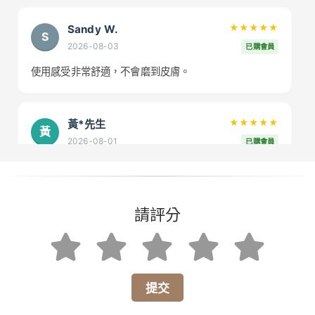
Sandy W.
★★★★★
S
2026-08-03
已購會員
使用感受非常舒適，不會磨到皮膚。
黃*先生
★★★★★
黃
2026-08-01
已購會員
比較表很實用，挑包輕鬆多了！
請評分
吳*小姐
★★★★
★
吳
2026-07-29
已購會員
魔鬼包真的很耐用，出貨也超快！
提交
張*先生
★★★★
★