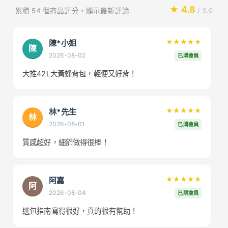
★ 4.8
累積 54 個商品評分・顯示最新評論
/ 5.0
陳*小姐
★★★★★
陳
2026-08-02
已購會員
大推42L大黃蜂背包，輕便又好背！
林*先生
★★★★★
林
2026-08-01
已購會員
質感超好，細節做得很棒！
阿嘉
★★★★★
阿
2026-08-04
已購會員
選包指南寫得很好，真的很有幫助！