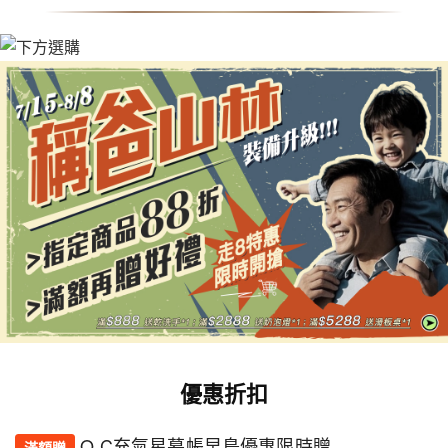
張
2026-07-30
已購會員
兩天一夜的登山包選28L剛好，不過顏色選擇可以再多一
點。
李*小姐
★★★★★
李
2026-07-31
已購會員
55L款式設計真的太好了，調整背帶超方便！
趙*先生
★★★★★
趙
2026-08-06
已購會員
提著背包上山真的更輕鬆，推薦！
優惠折扣
簡*小姐
★★★★★
簡
O.C充氣星幕帳早鳥優惠限時贈
滿額贈