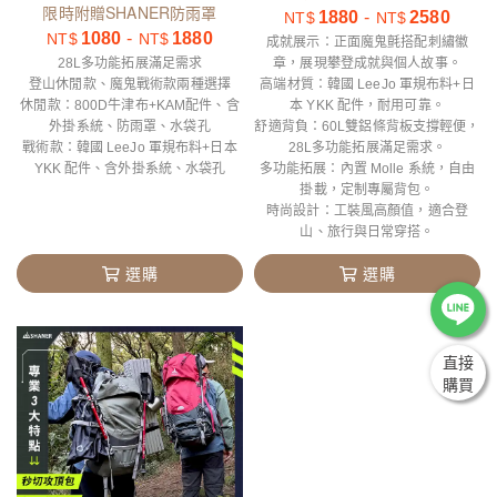
限時附贈SHANER防雨罩
1880
-
2580
NT$
NT$
1080
-
1880
NT$
NT$
成就展示：正面魔鬼氈搭配刺繡徽
28L多功能拓展滿足需求
章，展現攀登成就與個人故事。
登山休閒款、魔鬼戰術款兩種選擇
高端材質：韓國 LeeJo 軍規布料+日
休閒款：800D牛津布+KAM配件、含
本 YKK 配件，耐用可靠。
外掛系統、防雨罩、水袋孔
舒適背負：60L雙鋁條背板支撐輕便，
戰術款：韓國 LeeJo 軍規布料+日本
28L多功能拓展滿足需求。
YKK 配件、含外掛系統、水袋孔
多功能拓展：內置 Molle 系統，自由
掛載，定制專屬背包。
時尚設計：工裝風高顏值，適合登
山、旅行與日常穿搭。
選購
選購
直接
購買