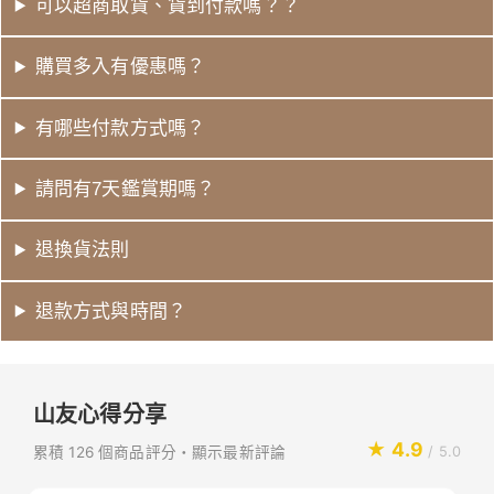
可以超商取貨、貨到付款嗎？？
購買多入有優惠嗎？
有哪些付款方式嗎？
請問有7天鑑賞期嗎？
退換貨法則
退款方式與時間？
山友心得分享
★ 4.9
累積 126 個商品評分・顯示最新評論
/ 5.0