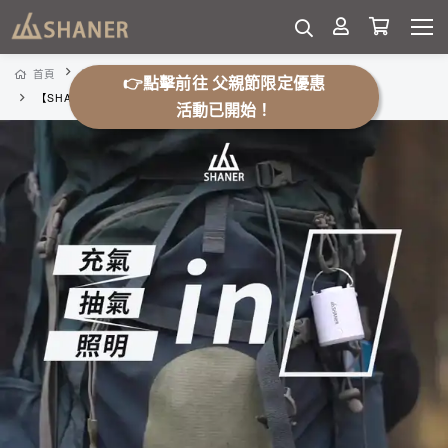
首頁
露營用品
露營寢具
👉點擊前往 父親節限定優惠
【SHANER】雞蛋幫浦｜有燈款3合1小鋼炮『抽氣/充氣/照明』
活動已開始！