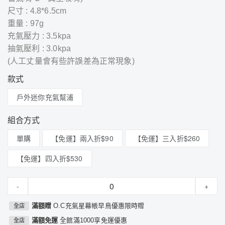
尺寸 : 4.8*6.5cm
重量 : 97g
充氣壓力 : 3.5kpa
抽氣壓利 : 3.0kpa
(人工丈量會有些許誤差為正常現象)
款式
戶外迷你充氣幫浦
組合方式
單購
【免運】兩入折$90
【免運】三入折$260
【免運】四入折$530
-
+
滿額贈
O.C充氣星幕帳早鳥優惠限時贈
全店
滿額免運
全館滿1000享免運優惠
全店