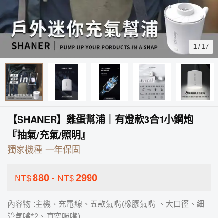
1
/
17
【SHANER】雞蛋幫浦｜有燈款3合1小鋼炮
『抽氣/充氣/照明』
獨家機種 一年保固
880
-
2990
NT$
NT$
內容物 :主機、充電線、五款氣嘴(橡膠氣嘴 、大口徑、細
管氣嘴*2、真空吸嘴)