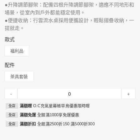
●升降調節腳架：配備四根升降調節腳架，適應不同地形和
場景，從室內到戶外都能穩定使用。
●便捷收納：行雲流水桌採用便攜設計，輕鬆摺疊收納，一
提就走。
款式
福利品
配件
茶具套裝
-
+
滿額贈
O.C充氣星幕帳早鳥優惠限時贈
全店
滿額免運
全館滿1000享免運優惠
全店
滿額折扣
全館滿2500折150 滿5000折300
全店