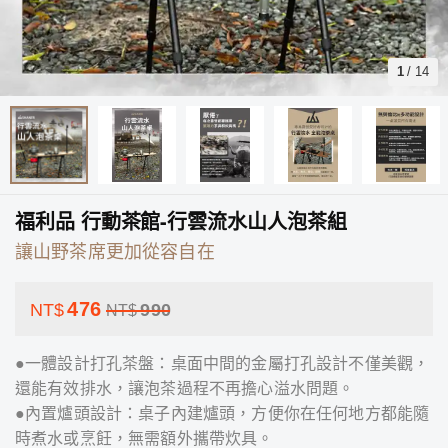
1
/
14
福利品 行動茶館-行雲流水山人泡茶組
讓山野茶席更加從容自在
476
NT$
990
NT$
●一體設計打孔茶盤：桌面中間的金屬打孔設計不僅美觀，
還能有效排水，讓泡茶過程不再擔心溢水問題。
●內置爐頭設計：桌子內建爐頭，方便你在任何地方都能隨
時煮水或烹飪，無需額外攜帶炊具。