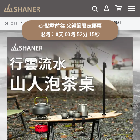
福利品 行動茶館-行雲流水山人泡茶組
首頁
福利品環保專區
👉點擊前往 父親節限定優惠
限時：0天 00時 52分 12秒