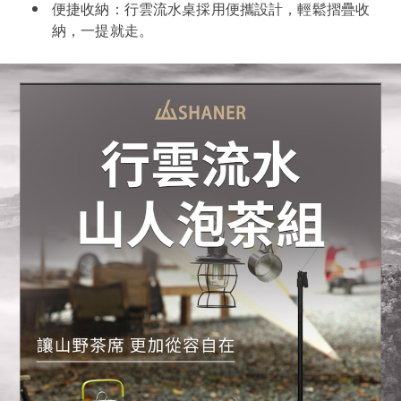
便捷收納：行雲流水桌採用便攜設計，輕鬆摺疊收
納，一提就走。