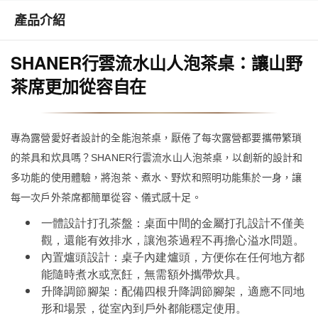
產品介紹
SHANER行雲流水山人泡茶桌：讓山野
茶席更加從容自在
專為露營愛好者設計的全能泡茶桌，厭倦了每次露營都要攜帶繁瑣
的茶具和炊具嗎？SHANER行雲流水山人泡茶桌，以創新的設計和
多功能的使用體驗，將泡茶、煮水、野炊和照明功能集於一身，讓
每一次戶外茶席都簡單從容、儀式感十足。
一體設計打孔茶盤：桌面中間的金屬打孔設計不僅美
觀，還能有效排水，讓泡茶過程不再擔心溢水問題。
內置爐頭設計：桌子內建爐頭，方便你在任何地方都
能隨時煮水或烹飪，無需額外攜帶炊具。
升降調節腳架：配備四根升降調節腳架，適應不同地
形和場景，從室內到戶外都能穩定使用。