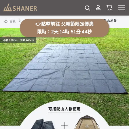
SHANER萬用防水地墊
首頁
露營用品
帳篷、帳篷相關配件
👉點擊前往 父親節限定優惠
限時：2天 14時 51分 41秒