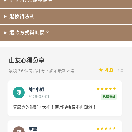
請問有7天鑑賞期嗎？
退換貨法則
退款方式與時間？
山友心得分享
★ 4.8
累積 76 個商品評分・顯示最新評論
/ 5.0
陳*小姐
★★★★★
陳
2026-08-01
已購會員
質感真的很好，大推！使用後帳底不再潮濕！
阿嘉
★★★★★