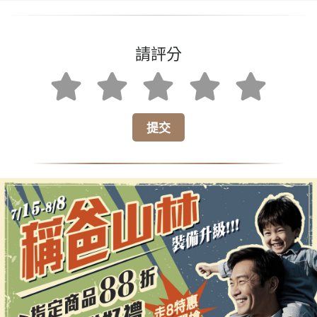
使用感覺很好，底部保護很到位！
請評分
蔡*先生
★★★★★
蔡
2026-07-26
已購會員
解決了我帳篷用後的困擾，太好用了！
提交
小李
★★★★★
小
2026-07-30
已購會員
阻隔碎石很有效，值得入手！
張*先生
★★★★
★
張
2026-07-31
已購會員
設計簡單但功能強大，真心好用！