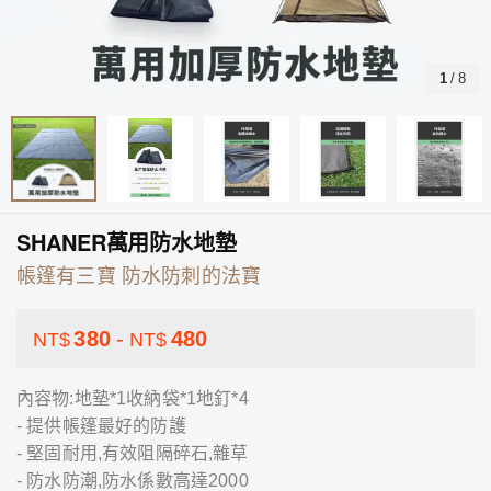
1
/
8
SHANER萬用防水地墊
帳篷有三寶 防水防刺的法寶
380
-
480
NT$
NT$
內容物:地墊*1收納袋*1地釘*4
- 提供帳篷最好的防護
- 堅固耐用,有效阻隔碎石,雜草
- 防水防潮,防水係數高達2000