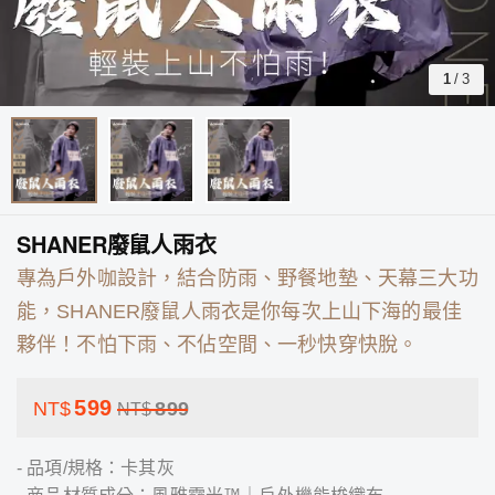
1
/
3
SHANER廢鼠人雨衣
專為戶外咖設計，結合防雨、野餐地墊、天幕三大功
能，SHANER廢鼠人雨衣是你每次上山下海的最佳
夥伴！不怕下雨、不佔空間、一秒快穿快脫。
599
NT$
899
NT$
- 品項/規格：卡其灰