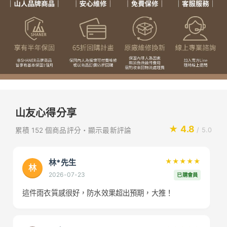
山友心得分享
★ 4.8
累積 152 個商品評分・顯示最新評論
/ 5.0
林*先生
★★★★★
林
2026-07-23
已購會員
這件雨衣質感很好，防水效果超出預期，大推！