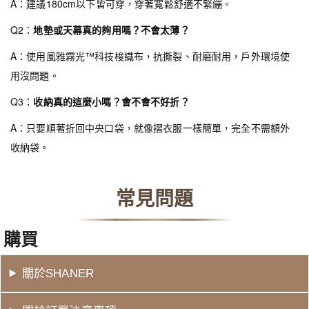
A：建議180cm以下皆可穿，穿著寬鬆舒適不緊繃。
Q2：
地墊或天幕真的夠用嗎？不會太薄？
A：使用風雅霧光™科技梭織布，抗撕裂、耐磨耐用，戶外環境使
用沒問題。
Q3：
收納真的這麼小嗎？會不會不好折？
A：只要順著折回中央口袋，就像摺衣服一樣簡單，完全不需額外
收納袋。
常見問題
購買
關於SHANER