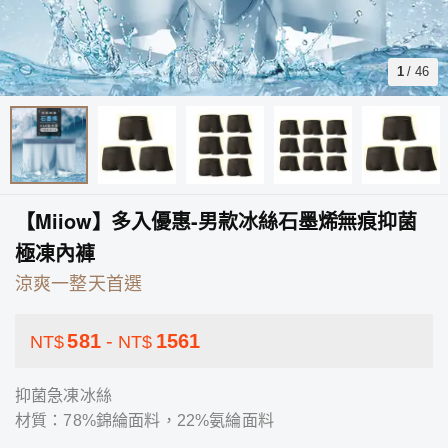
1
/
46
【Miiow】多入優惠-男款冰絲石墨烯無痕抑菌
極凍內褲
涼爽一整天首選
581
-
1561
NT$
NT$
抑菌急凍冰絲
材質：78%錦綸面料，22%氨綸面料