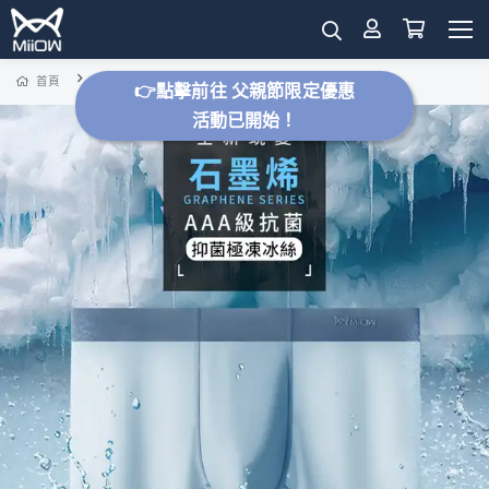
【Miiow】多入優惠-男款冰絲石墨烯無痕抑菌極凍內褲
首頁
👉點擊前往 父親節限定優惠
活動已開始！