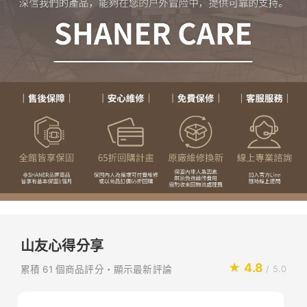
山友心得分享
★ 4.8
累積 61 個商品評分・顯示最新評論
/ 5.0