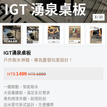
1
/
10
IGT湧泉桌板
戶外取水神器，專為露營玩家設計！
1499
NT$
1800
NT$
一鍵啟動，智能取水
大容量續航，滿足全日需求
黑色烤漆外觀，耐用防刮
出水管可拆式設計，方便攜帶