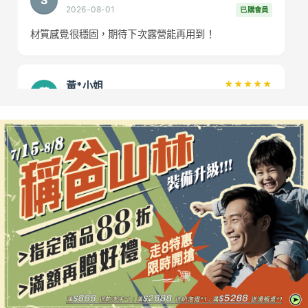
S
2026-08-01
已購會員
材質感覺很穩固，期待下次露營能再用到！
黃*小姐
★★★★★
黃
2026-08-03
已購會員
大力推薦！真的很好用，解決了我澆水的難題！
張*先生
★★★★
★
張
2026-08-01
已購會員
設計很巧妙，但希望可以再輕便一點，使用上還是很方
便！
小美
★★★★★
小
2026-07-28
已購會員