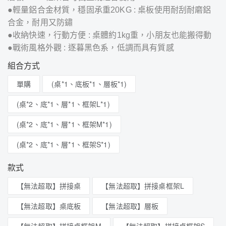
●輕量鋁合金材質，穩固承重20KG : 桌板使用耐刮耐磨鋁
合金，耐用又防鏽
●收納快速，行動方便 : 桌體約1kg重，小朋友也能搬得動
●戰術風格外觀 : 逐暮黑色系，低調而具有質感
組合方式
單購
(桌*1、底板*1、層板*1)
(桌*2、底*1、層*1、框架L*1)
(桌*2、底*1、層*1、框架M*1)
(桌*2、底*1、層*1、框架S*1)
款式
【無法超取】拼接桌
【無法超取】拼接桌框架L
【無法超取】桌底板
【無法超取】層板