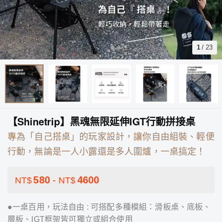
1
/
23
【Shinetrip】黑魂無限延伸IGT行動拼接桌
專為「自己搭桌」的玩家設計，讓你自由組裝、輕便
行動，無論是一人小露還是多人圍爐，一桌搞定！
580
-
4600
NT$
NT$
●一桌百用，玩法自由 : 可搭配多種模組：滑板桌、底板、
層板、IGT框架皆可獨立或組合使用