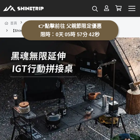
首頁
露營用品
露營桌
👉點擊前往 父親節限定優惠
【Shinetrip】黑魂無限延伸IGT行動拼接桌
限時：0天 05時 57分 38秒