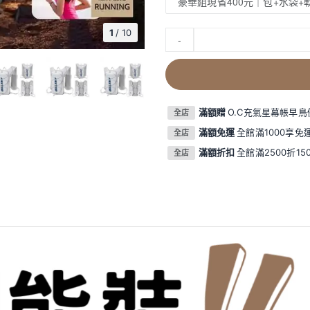
豪華組現省400元｜包+水袋+軟
1
/
10
-
滿額贈
O.C充氣星幕帳早
全店
滿額免運
全館滿1000享免
全店
滿額折扣
全館滿2500折150
全店