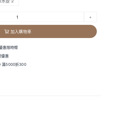
水壺*2
+
加入購物車
鳥優惠限時贈
運優惠
 滿5000折300