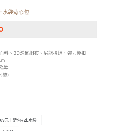
化水袋背心包
0
磨面料、3D透氣網布、尼龍拉鏈、彈力繩扣
cm
為準
含水袋）
69元｜背包+2L水袋