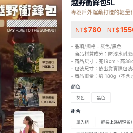
越野衝鋒包5L
專為戶外運動打造的輕量
780
-
155
NT$
NT$
- 品項/規格：灰色/黑色
- 商品材質成分：防潑水耐
- 商品尺寸：寬19cm、高38
- 包裝尺寸：依出貨實際包裝
- 商品重量：約 180g（不
顏色
灰色
黑色
組合
單入組
輕裝上路組現省1