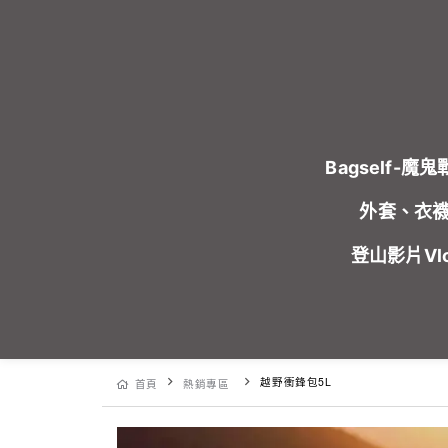
Bagself-魔
外套、衣
登山影片Vl
越野衝鋒包5L
首頁
熱銷專區