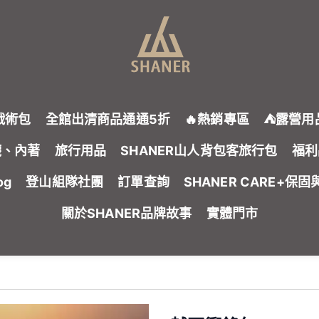
👉點擊前往 父親節限定優惠
限時：1天 01時 28分 30秒
鬼戰術包
全館出清商品通通5折
🔥熱銷專區
⛺露營用
襪、內著
旅行用品
SHANER山人背包客旅行包
福利
og
登山組隊社團
訂單查詢
SHANER CARE+保
關於SHANER品牌故事
實體門市