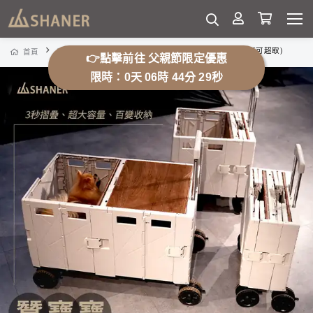
福利品 蠶寶寶移動百寶箱(不可超取)
首頁
露營用品
露營桌
👉點擊前往 父親節限定優惠
限時：0天 06時 44分 22秒