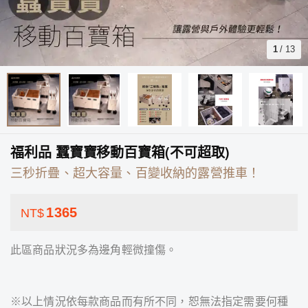
1
/
13
福利品 蠶寶寶移動百寶箱(不可超取)
三秒折疊、超大容量、百變收納的露營推車！
1365
NT$
此區商品狀況多為邊角輕微撞傷。
※以上情況依每款商品而有所不同，恕無法指定需要何種