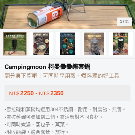
1
/
11
Campingmoon 柯曼疊疊樂套鍋
開分身下廚吧！可同時享用蒸、煮料理的好工具！
2250
-
2350
NT$
NT$
•雪拉碗和蒸碗均選用304不銹鋼，耐用、耐腐蝕、無毒。
•雪拉蒸碗可疊加到三個，靈活應對不同食材。
•可同時煮湯、蒸包子、蒸菜。
•附收納袋，適合露營、旅行。