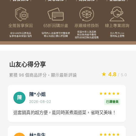
山友心得分享
★ 4.8
累積 96 個商品評分・顯示最新評論
/ 5.0
陳*小姐
★★★★★
陳
2026-08-02
已購會員
這套鍋真的超方便，能同時蒸煮兩道菜，省時又美味！
林*先生
★★★★★