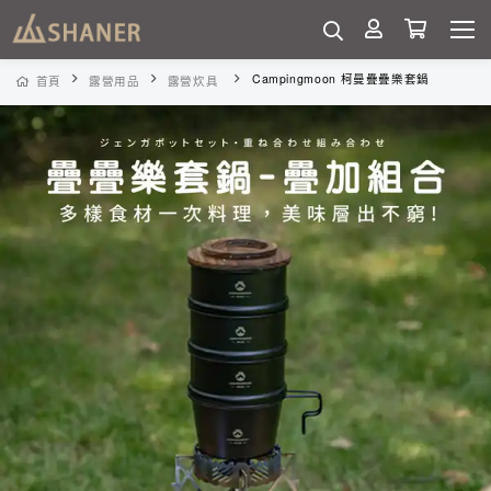
Campingmoon 柯曼疊疊樂套鍋
首頁
露營用品
露營炊具