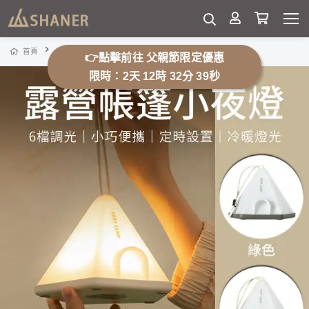
露營帳篷小夜燈
首頁
露營用品
露營燈/氣氛燈
👉點擊前往 父親節限定優惠
限時：2天 12時 32分 36秒