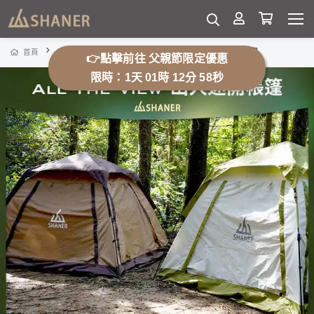
帳篷優惠組合包
首頁
露營用品
帳篷、帳篷相關配件
👉點擊前往 父親節限定優惠
限時：1天 01時 12分 52秒