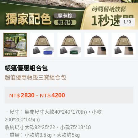
1
/
9
帳篷優惠組合包
超值優惠帳篷三寶組合包
2830
-
4200
NT$
NT$
．尺寸：展開尺寸大款40*240*170(h)，小款
200*200*145(h)
收納尺寸大款92*25*22、小款75*18*18
．重量：小款約3.5kg，大款約5kg