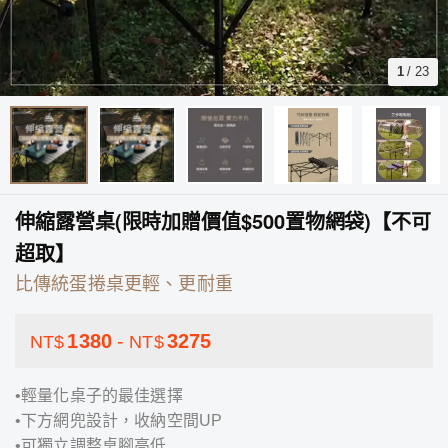
1
/
23
伸縮露營桌(限時加贈價值$500置物網袋)【不可
超取】
比傳統蛋捲桌更輕、更耐重
1380
-
3275
NT$
NT$
•輕量化桌子的最佳選擇
•下方網兜設計，收納空間UP
•可獨立調整桌腳高低