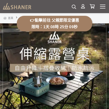
伸縮露營桌(限時加贈價值$500置物網袋)【不可超取】
首頁
熱銷專區
👉點擊前往 父親節限定優惠
限時：1天 08時 25分 06秒