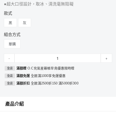
●超大口徑設計，取冰、清洗毫無阻礙
款式
黑
灰
組合方式
單購
-
+
滿額贈
O.C充氣星幕帳早鳥優惠限時贈
全店
滿額免運
全館滿1000享免運優惠
全店
滿額折扣
全館滿2500折150 滿5000折300
全店
產品介紹