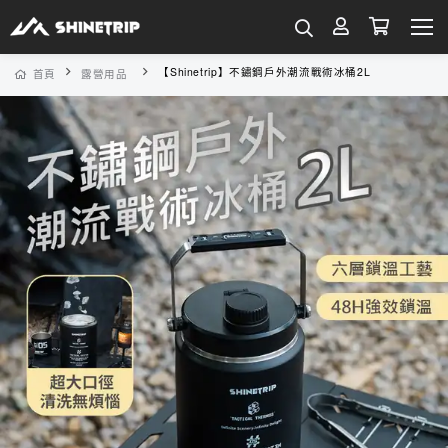
【Shinetrip】不鏽鋼戶外潮流戰術冰桶2L
首頁
露營用品