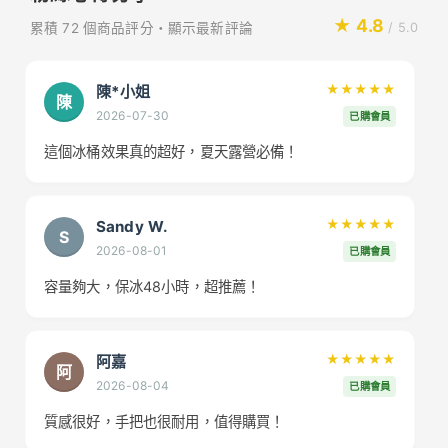
★ 4.8
累積 72 個商品評分・顯示最新評論
/ 5.0
陳*小姐
★★★★★
陳
2026-07-30
已購會員
這個冰桶效果真的超好，夏天露營必備！
Sandy W.
★★★★★
S
2026-08-01
已購會員
容量夠大，保冰48小時，超推薦！
阿嘉
★★★★★
阿
2026-08-04
已購會員
質感很好，手把也很耐用，值得購買！