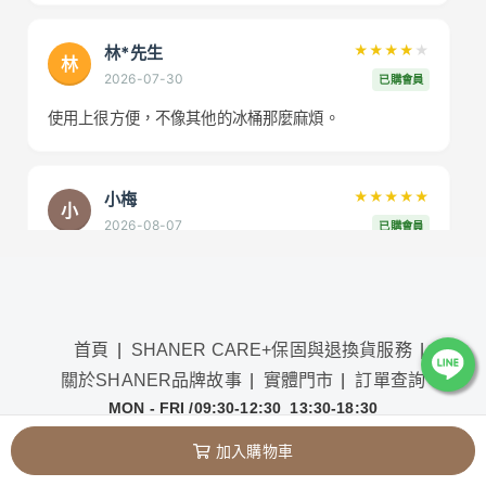
林*先生
★★★★
★
林
2026-07-30
已購會員
使用上很方便，不像其他的冰桶那麼麻煩。
小梅
★★★★★
小
2026-08-07
已購會員
蓋子密封得很好，冰不會輕易融化！
Tommy
★★★★★
首頁
SHANER CARE+保固與退換貨服務
T
2026-08-06
已購會員
關於SHANER品牌故事
實體門市
訂單查詢
MON - FRI /09:30-12:30 13:30-18:30
出貨超快，滿意的一次購物體驗！
Copyright
©
SHANER山人 Since 2024
加入購物車
SHANER讓山平易近人，讓上山變簡單