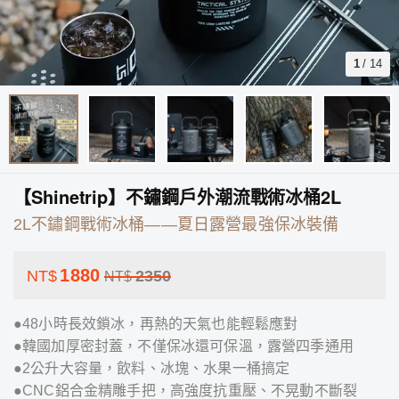
1
/
14
【Shinetrip】不鏽鋼戶外潮流戰術冰桶2L
2L不鏽鋼戰術冰桶——夏日露營最強保冰裝備
1880
NT$
2350
NT$
●48小時長效鎖冰，再熱的天氣也能輕鬆應對
●韓國加厚密封蓋，不僅保冰還可保溫，露營四季通用
●2公升大容量，飲料、冰塊、水果一桶搞定
●CNC鋁合金精雕手把，高強度抗重壓、不晃動不斷裂